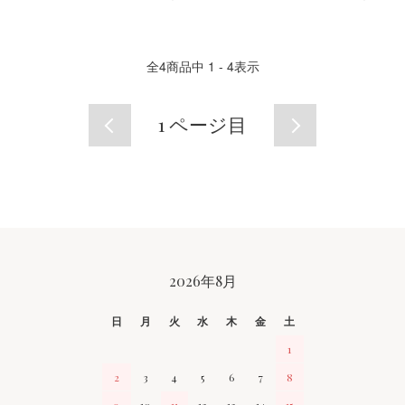
全
4
商品中
1 - 4
表示
1
ページ目
CALENDAR
2026年8月
日
月
火
水
木
金
土
1
2
3
4
5
6
7
8