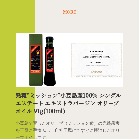
MORE
熟穫“ミッション”小豆島産100% シングル
エステート エキストラバージン オリーブ
オイル 91g(100ml)
小豆島で育ったオリーブ（ミッション種）の完熟果実
を丁寧に手摘みし、自社工場にてすぐに採油したオリ
ーブオイルです。