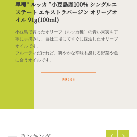
早穫“ ルッカ ”小豆島産100% シングルエ
ステート エキストラバージン オリーブオ
イル 91g(100ml)
小豆島で育ったオリーブ（ルッカ種）の青い果実を丁
寧に手摘みし、自社工場にてすぐに採油したオリーブ
オイルです。
フルーティだけれど、爽やかな辛味も感じる野菜や魚
に合うオイルです。
MORE
ランキング