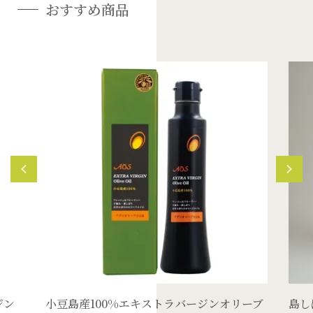
おすすめ商品
ジン
小豆島産100%エキストラバージンオリーブ
島し