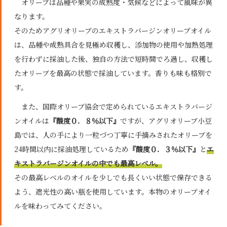
オリーブは品種や果実の成熟度・気候などによって風味が異
なります。
そのためアグリオリーブのエキストラバージンオリーブオイル
は、品種や成熟具合を見極め収穫し、添加物の使用や加熱処理
を行わずに採油した後、独自の方法で短時間でろ過し、収穫し
たオリーブを最高の状態で採油しています。香りも味も格別で
す。
また、国際オリーブ協会で定められているエキストラバージ
ンオイルは
『酸度０．８％以下』
ですが、アグリオリーブ小豆
島では、人の手により一粒づつ丁寧に手摘みされたオリーブを
24時間以内に採油処理しているため
『酸度０．３％以下』
と
エ
キストラバージンオイルの中でも最高レベル。
その最高レベルのオイルを少しでも長くいい状態で保存できる
よう、遮光性の高い瓶を使用しています。本物のオリーブオイ
ルを味わってみてください。