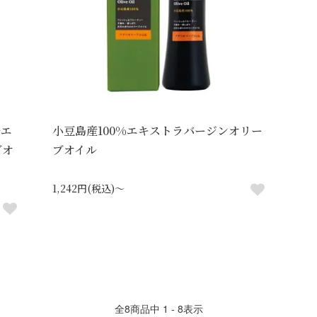
ルエ
小豆島産100%エキストラバージンオリー
ブオ
ブオイル
1,242円(税込)～
全
8
商品中
1 - 8
表示