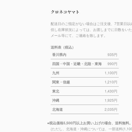
クロネコヤマト
配送日のご指定がない場合はご注文後、7営業日以
但し在庫状況によっては、お渡しまでに日数をいた
メール等にて、ご連絡を致します。
送料表（税込）
香川県内
935円
四国・中国・近畿・北陸・東海
990円
九州
1,100円
関東・信越
1,210円
東北
1,430円
沖縄
1,925円
北海道
2,035円
税込価格5,500円以上お買い上げの場合、送料無料
(ただし、北海道・沖縄については、一部送料(1,10