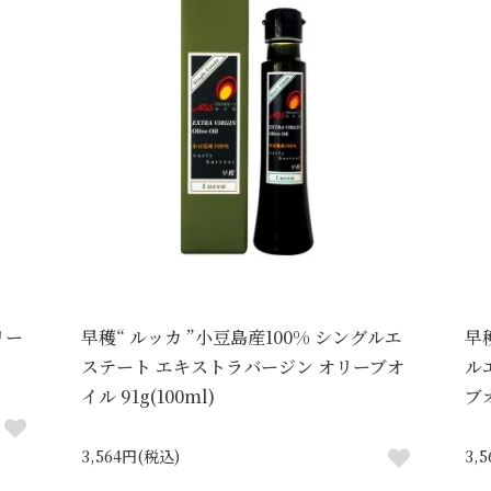
リー
早穫“ ルッカ ”小豆島産100% シングルエ
早
ステート エキストラバージン オリーブオ
ル
イル 91g(100ml)
ブオ
3,564円(税込)
3,