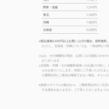
関東・信越
1,210円
東北
1,430円
沖縄
1,925円
北海道
2,035円
税込価格5,500円以上お買い上げの場合、送料無料
(ただし、北海道・沖縄については、一部送料(1,10
なお、その他離島の場合、お買い上げ金額にかかわ
がございます。
北海島・沖縄・その他離島地域へのお届けの前に、
ルをお送りいたします。内容にご了承いただけまし
(1週間以内にご返信が確認できない場合、キャンセ
資源リサイクルの観点から、ご贈答用以外のご注文
する場合がありますが、ご了承くださいますようお