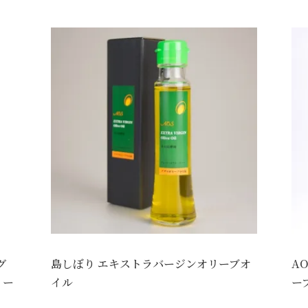
グ
島しぼり エキストラバージンオリーブオ
A
リー
イル
ー