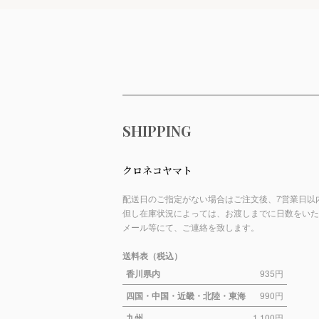
ショッピングガイド
SHIPPING
クロネコヤマト
配送日のご指定がない場合はご注文後、7営業日以
但し在庫状況によっては、お渡しまでに日数をいた
メール等にて、ご連絡を致します。
送料表（税込）
香川県内
935円
四国・中国・近畿・北陸・東海
990円
九州
1,100円