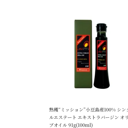
熟穫“ミッション”小豆島産100% シン
ルエステート エキストラバージン オ
ブオイル 91g(100ml)